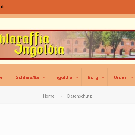
.de
en
Schlaraffia
Ingoldia
Burg
Orden
Home
Datenschutz