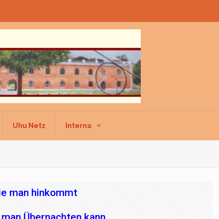
Uhu Netz
Interna
wie man hinkommt
o man Übernachten kann