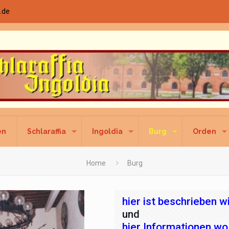
.de
en
Schlaraffia
Ingoldia
Burg
Orden
Home
Burg
hier ist beschrieben 
und
hier Informationen w