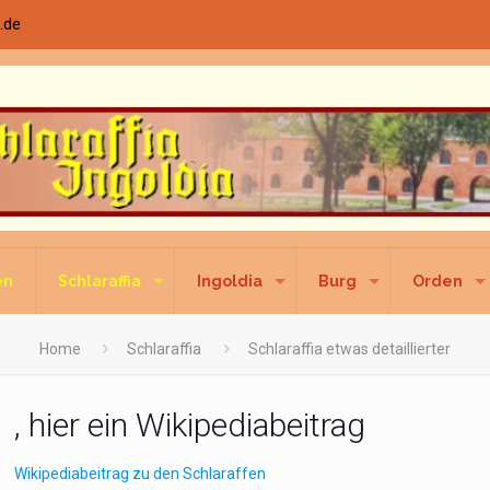
.de
en
Schlaraffia
Ingoldia
Burg
Orden
Home
Schlaraffia
Schlaraffia etwas detaillierter
, hier ein Wikipediabeitrag
Wikipediabeitrag zu den Schlaraffen